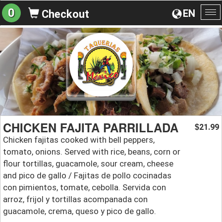
0
EN
Checkout
To
na
CHICKEN FAJITA PARRILLADA
21.99
$
Chicken fajitas cooked with bell peppers,
tomato, onions. Served with rice, beans, corn or
flour tortillas, guacamole, sour cream, cheese
and pico de gallo / Fajitas de pollo cocinadas
con pimientos, tomate, cebolla. Servida con
arroz, frijol y tortillas acompanada con
guacamole, crema, queso y pico de gallo.