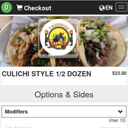
0
EN
Checkout
To
na
CULICHI STYLE 1/2 DOZEN
23.00
$
Options & Sides
Modifiers
(max: 10)